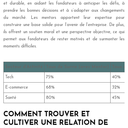
et durable, en aidant les fondateurs à anticiper les défis, à
prendre les bonnes décisions et à s’adapter aux changements
du marché. Les mentors apportent leur expertise pour
construire une base solide pour l’avenir de l’entreprise. De plus,
ils offrent un soutien moral et une perspective objective, ce qui
permet aux fondateurs de rester motivés et de surmonter les
moments difficiles.
Secteur d’Activité
Taux de Survie (avec Mentor)
Taux de
Tech
75%
40%
E-commerce
68%
32%
Santé
80%
45%
COMMENT TROUVER ET
CULTIVER UNE RELATION DE