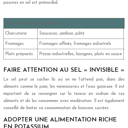
pauvres en sel est primordial.
Type d’aliment
Exemples
A
Charcuterie
Saucisson, jambon, pâté
V
Fromages
Fromages affinés, fromages industriels
M
Plats préparés
Pizzas industrielles, lasagnes, plats en sauce
P
FAIRE ATTENTION AU SEL « INVISIBLE »
Le sel peut se cacher là où on ne l’attend pas, dans des
aliments comme le pain, les viennoiseries et l’eau gazeuse. Il est
important de se renseigner sur la teneur en sodium de ces
aliments et de les consommer avec modération. Il est également
conseillé de limiter sa consommation de boissons sucrées.
ADOPTER UNE ALIMENTATION RICHE
EN POTASSIUM