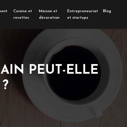
ment
Cuisine et
Maison et
Entrepreneuriat
Blog
recettes
décoration
et startups
AIN PEUT-ELLE
 ?