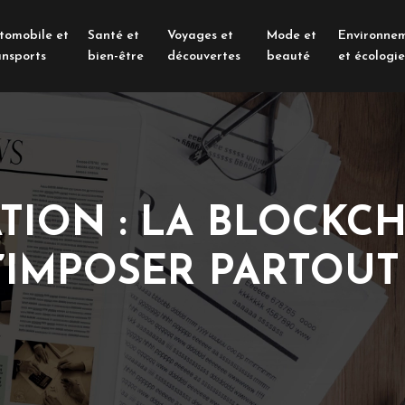
tomobile et
Santé et
Voyages et
Mode et
Environne
ansports
bien-être
découvertes
beauté
et écologie
TION : LA BLOCKCH
’IMPOSER PARTOUT