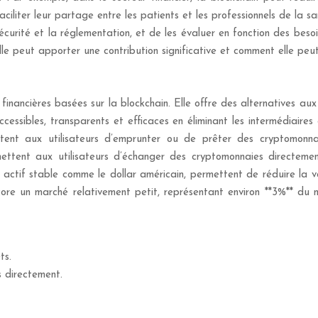
faciliter leur partage entre les patients et les professionnels de l
la sécurité et la réglementation, et de les évaluer en fonction des b
elle peut apporter une contribution significative et comment elle peu
nancières basées sur la blockchain. Elle offre des alternatives aux se
accessibles, transparents et efficaces en éliminant les intermédiair
tent aux utilisateurs d’emprunter ou de prêter des cryptomon
ttent aux utilisateurs d’échanger des cryptomonnaies directement
actif stable comme le dollar américain, permettent de réduire la vola
core un marché relativement petit, représentant environ **3%** du
ts.
 directement.