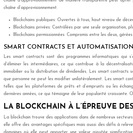
chaîne d’approvisionnement de manière transparente peut opter po
chaîne d’approvisionnement.
Blockchains publiques: Ouvertes à tous, haut niveau de décent
Blockchains privées: Contrôlées par une seule organisation, plu
Blockchains permissionnées: Compromis entre les deux, gérées
SMART CONTRACTS ET AUTOMATISATION
Les smart contracts sont des programmes informatiques qui s’e
d’éliminer les intermédiaires, ce qui contribue à la décentralis
immobilier ou la distribution de dividendes. Les smart contracts 
que personne ne peut les modifier unilatéralement. Les smart contra
telles que les plateformes de prêts et d’emprunts ou les écha
dernières années, ce qui témoigne de leur popularité croissante. O
LA BLOCKCHAIN À L’ÉPREUVE DES
La blockchain trouve des applications dans de nombreux secteurs 
elle offre des avantages spécifiques mais aussi des défis à relever
domaines où elle peut apporter une valeur ajoutée significative.