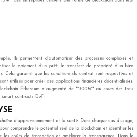
15%** des entreprises utilisent une forme de blockchain dans leur
mplie. Ils permettent d’automatiser des processus complexes et
atiser le paiement d’un prêt, le transfert de propriété d’un bien
ts. Cela garantit que les conditions du contrat sont respectées et
ont utilisés pour créer des applications financières décentralisées,
 blockchain Ethereum a augmenté de **300%** au cours des trois
s smart contracts DeFi.
YSE
 chaîne d’approvisionnement et la santé. Dans chaque cas d’usage,
pour comprendre le potentiel réel de la blockchain et identifier les
re les coûts de transaction et améliorer la transparence. Dans le