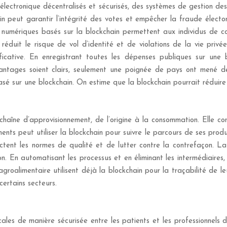
électronique décentralisés et sécurisés, des systèmes de gestion des
n peut garantir l’intégrité des votes et empêcher la fraude électo
 numériques basés sur la blockchain permettent aux individus de co
 réduit le risque de vol d’identité et de violations de la vie pri
icative. En enregistrant toutes les dépenses publiques sur une bl
vantages soient clairs, seulement une poignée de pays ont mené de
asé sur une blockchain. On estime que la blockchain pourrait réduire
haîne d’approvisionnement, de l’origine à la consommation. Elle con
ents peut utiliser la blockchain pour suivre le parcours de ses prod
spectent les normes de qualité et de lutter contre la contrefaçon. L
son. En automatisant les processus et en éliminant les intermédiaires
groalimentaire utilisent déjà la blockchain pour la traçabilité de l
ertains secteurs.
les de manière sécurisée entre les patients et les professionnels de