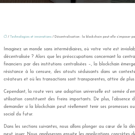
/
Technologies et innovations
/ Décentralisation : la blockchain peut-elle s’imposer pa
Imaginez un monde sans intermédiaires, où votre vote est inviolab
décentralisée ? Alors que les préoccupations concernant la centra
financiers par des institutions centralisées –, la blockchain émer
résistance à la censure, des atouts séduisants dans un contex
créateurs et où les transactions sont transparentes, attire de plus
Cependant, la route vers une adoption universelle est semée d’emb
utilisation constituent des freins importants. De plus, l’absence 
demander si la blockchain peut réellement tenir ses promesses ou s
social du futur.
Dans les sections suivantes, nous allons plonger au cœur de la déce
peut jouer. Nous analyserons ensuite les applications concrètes d