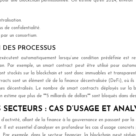
ur une blockchain permissionnée. On estime qu’en 2024, environ **
ralisation.
s de confidentialité.
 par un consortium.
 DES PROCESSUS
xécutent automatiquement lorsqu’une condition prédéfinie est re
ation. Par exemple, un smart contract peut être utilisé pour autom
sont stockés sur la blockchain et sont donc immuables et transparen
cts sont un élément clé de la finance décentralisée (DeFi), où ils s
nges décentralisés. Le nombre de smart contracts déployés sur la
n estime que plus de **5 milliards de dollars** sont bloqués dans de
 SECTEURS : CAS D’USAGE ET ANAL
d’activité, allant de la finance à la gouvernance en passant par la
. Il est essentiel d’analyser en profondeur les cas d’usage concrets 
 Par exemple, dans le secteur financier, la blockchain peut rédui