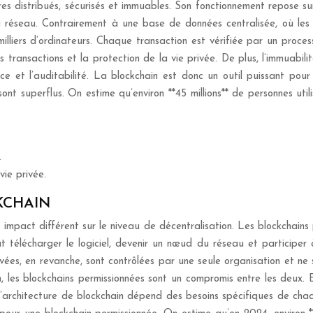
es distribués, sécurisés et immuables. Son fonctionnement repose s
du réseau. Contrairement à une base de données centralisée, où les
illiers d’ordinateurs. Chaque transaction est vérifiée par un proces
ransactions et la protection de la vie privée. De plus, l’immuabilit
e et l’auditabilité. La blockchain est donc un outil puissant pour
sont superflus. On estime qu’environ **45 millions** de personnes uti
.
vie privée.
KCHAIN
n impact différent sur le niveau de décentralisation. Les blockchai
t télécharger le logiciel, devenir un nœud du réseau et participer 
ivées, en revanche, sont contrôlées par une seule organisation et ne
in, les blockchains permissionnées sont un compromis entre les deux. 
l’architecture de blockchain dépend des besoins spécifiques de cha