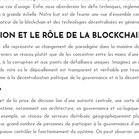
e cas d’usage. Enfin, nous aborderons les défis techniques, réglemen
on à grande échelle. Notre but est de fournir une vue d’ensemble 
ateur de la blockchain et des technologies décentralisées en général
ON ET LE RÔLE DE LA BLOCKCHA
e; elle représente un changement de paradigme dans la manière dont
 travers un réseau plutôt que de les concentrer entre les mains d’u
re, à la corruption et aux points de défaillance uniques. Imaginez un
de vote où le dépouillement est transparent et vérifiable par tous
tème à la décentralisation politique de la gouvernance et à la décent
?
et de la prise de décision loin d’une autorité centrale, une sorte d
système, notamment son architecture, sa gouvernance et sa logique 
ar exemple, un réseau de serveurs distribués géographiquement plu
lus grand nombre de personnes de participer à la gouvernance d’un s
 puisse contrôler le fonctionnement du système. On peut observer u